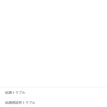
怪文書
恐喝
恨み
未分類
浮気トラブル
男女トラブル
画像トラブル
画像恐喝
画像脅迫
結婚トラブル
結婚相談所トラブル