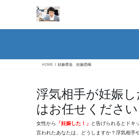
コ
ナ
ン
ビ
テ
ゲ
ン
ー
ツ
シ
へ
ョ
ス
ン
キ
に
ッ
移
HOME
妊娠脅迫 妊娠恐喝
プ
動
浮気相手が妊娠し
はお任せください
女性から
「妊娠した！」
と告げられるとドキ
言われたあなたは、どうしますか？浮気相手