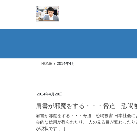
コ
ナ
ン
ビ
テ
ゲ
ン
ー
ツ
シ
へ
ョ
ス
ン
キ
に
ッ
移
HOME
2014年4月
プ
動
2014年4月28日
肩書が邪魔をする・・・脅迫 恐喝
肩書が邪魔をする・・・脅迫 恐喝被害 日本社会に
会的な信用が得られたり、 人の見る目が変わった
が現状です […]