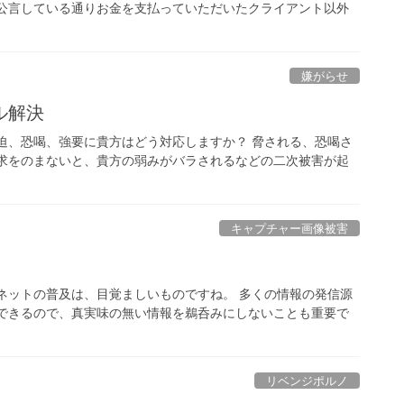
、公言している通りお金を支払っていただいたクライアント以外
嫌がらせ
ル解決
迫、恐喝、強要に貴方はどう対応しますか？ 脅される、恐喝さ
要求をのまないと、貴方の弱みがバラされるなどの二次被害が起
キャプチャー画像被害
ネットの普及は、目覚ましいものですね。 多くの情報の発信源
ルできるので、真実味の無い情報を鵜呑みにしないことも重要で
リベンジポルノ