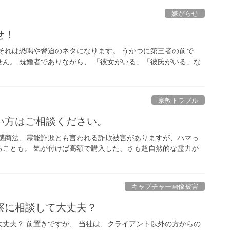
嫌がらせ
せ！
それは恐喝や脅迫のネタになります。 うかつに第三者の前で
ん。 既婚者でありながら、 「彼女がいる」「彼氏がいる」な
宗教トラブル
い方はご相談ください。
霊感商法、霊能詐欺とも言われる詐欺被害がありますが、ハマっ
ることも。 気が付けば高額で購入した、さも超自然的な霊力が
キャプチャー画像被害
察に相談して大丈夫？
丈夫？ 前置きですが、 当社は、クライアント以外の方からの