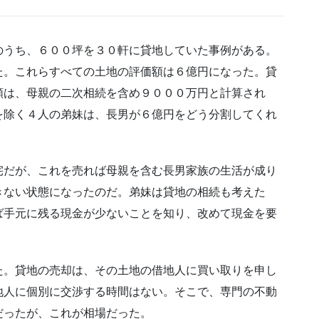
のうち、６００坪を３０軒に貸地していた事例がある。
た。これらすべての土地の評価額は６億円になった。貸
額は、母親の二次相続を含め９０００万円と計算され
を除く４人の弟妹は、長男が６億円をどう分割してくれ
宅だが、これを売れば母親を含む長男家族の生活が成り
きない状態になったのだ。弟妹は貸地の相続も考えた
ば手元に残る現金が少ないことを知り、改めて現金を要
た。貸地の売却は、その土地の借地人に買い取りを申し
地人に個別に交渉する時間はない。そこで、専門の不動
だったが、これが相場だった。