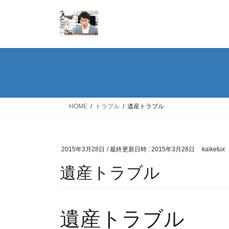
コ
ナ
ン
ビ
テ
ゲ
ン
ー
ツ
シ
へ
ョ
ス
ン
キ
に
ッ
移
HOME
トラブル
遺産トラブル
プ
動
2015年3月28日
/ 最終更新日時 :
2015年3月28日
kaiketux
遺産トラブル
遺産トラブル