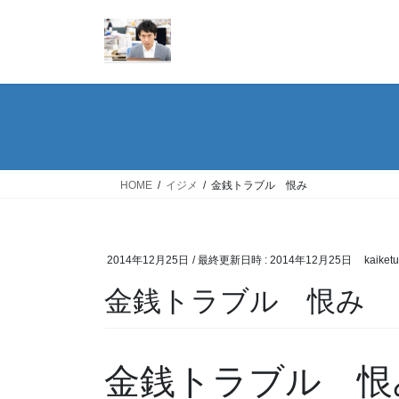
コ
ナ
ン
ビ
テ
ゲ
ン
ー
ツ
シ
へ
ョ
ス
ン
キ
に
ッ
移
HOME
イジメ
金銭トラブル 恨み
プ
動
2014年12月25日
/ 最終更新日時 :
2014年12月25日
kaiketu
金銭トラブル 恨み
金銭トラブル 恨