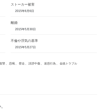
ストーカー被害
2015年6月6日
離婚
2015年5月30日
不倫や浮気の基準
2015年5月27日
復讐
、
恐喝
、
脅迫
、
誹謗中傷
、
迷惑行為
、
金銭トラブル
い。