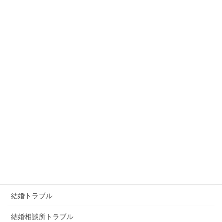
怪文書
恐喝
恨み
未分類
浮気トラブル
男女トラブル
画像トラブル
画像恐喝
画像脅迫
結婚トラブル
結婚相談所トラブル